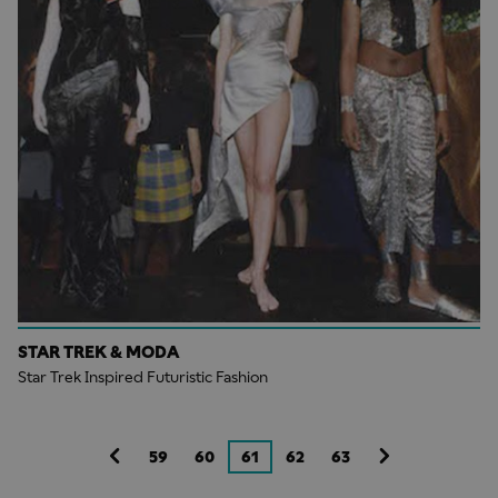
STAR TREK & MODA
Star Trek Inspired Futuristic Fashion
59
60
61
62
63