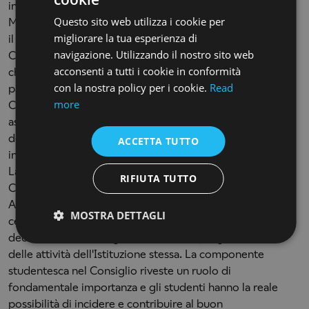
ENGLISH
in seguito alla rifrma dell'Alta Formazione Artistica e
Questo sito web utilizza i cookie per
Musicale, con lo scopo di responsabilizzare e coinvolgere
ENGLISH
migliorare la tua esperienza di
il corpo studentesco nella vita attiva dell'Accademia. La
navigazione. Utilizzando il nostro sito web
Consulta nasce e si rivolge prima di tutto agli studenti,
acconsenti a tutti i cookie in conformità
che ne eleggono i membri, la compongono e vi
con la nostra policy per i cookie.
Read
partecipano attraverso le assemblee studentesche. La
more
Consulta è eterogenea nelle diversità dei membri, offre
ascolto e partecipazione diretta ad ogni indirizzo
dell’Accademia, è trasparente e opera unicamente per gli
ACCETTA TUTTO
interessi degli studenti.
La Consulta nomina un rappresentante in seno al
RIFIUTA TUTTO
Consiglio di Amministrazione e al Consiglio
Accademico. Il Consiglio Accademico è il vero
MOSTRA DETTAGLI
centro dell'Accademia, dal quale scaturiscono tutte le
decisioni inerenti l'organizzazione e la programmazione
delle attività dell'Istituzione stessa. La componente
studentesca nel Consiglio riveste un ruolo di
fondamentale importanza e gli studenti hanno la reale
possibilità di incidere e contribuire al buon