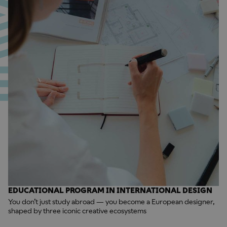
EDUCATIONAL PROGRAM IN INTERNATIONAL DESIGN
You don’t just study abroad — you become a European designer,
shaped by three iconic creative ecosystems