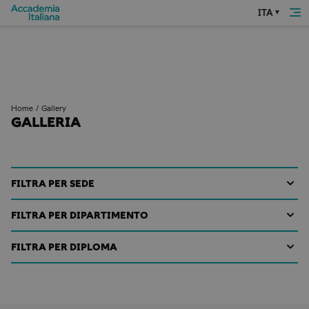
ITA
Home
Gallery
GALLERIA
FILTRA PER SEDE
Tutte
FILTRA PER DIPARTIMENTO
Accademia Italiana Firenze
Tutti
FILTRA PER DIPLOMA
Accademia Italiana Roma
Corsi di Grafica
Tutti
Corsi di Design
Corsi Triennali
Corsi di Fotografia