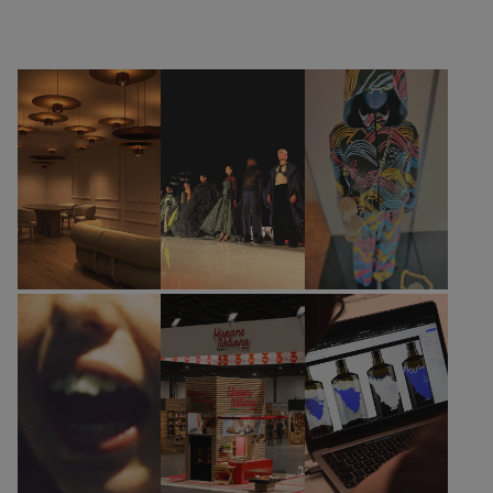
Bienni Specialistici
Corsi di Moda
Corsi Professionali
Corsi di Gioiello
Summer Courses
Corsi di Arte e Cultura
Corsi Annuali
Corsi Comunicazione