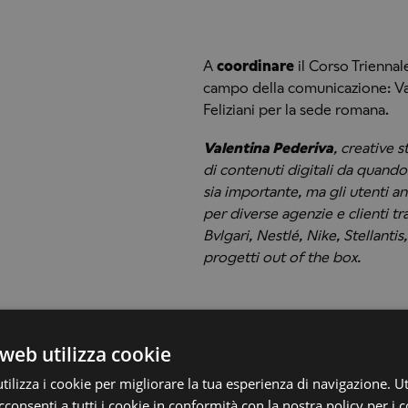
A
coordinare
il Corso Trienna
campo della comunicazione: Val
Feliziani per la sede romana.
Valentina Pederiva
, creative 
di contenuti digitali da quand
sia importante, ma gli utenti a
per diverse agenzie e clienti t
Bvlgari, Nestlé, Nike, Stellantis
progetti out of the box.
Mauro Feliziani
, direttore cre
web utilizza cookie
nel settore del marketing e dell
ottimizzazione dei motori di ri
ilizza i cookie per migliorare la tua esperienza di navigazione. Ut
social media. È un forte profess
consenti a tutti i cookie in conformità con la nostra policy per i 