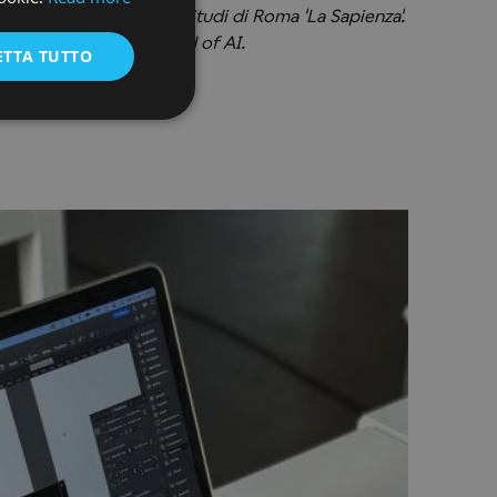
ENGLISH
sso l'Università degli Studi di Roma 'La Sapienza'.
irettore Creativo e Head of AI.
ETTA TUTTO