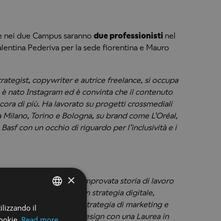
le nei due Campus saranno
due professionisti
nel
entina Pederiva per la sede fiorentina e Mauro
strategist, copywriter e autrice freelance, si occupa
o è nato Instagram ed è convinta che il contenuto
ncora di più. Ha lavorato su progetti crossmediali
ra Milano, Torino e Bologna, su brand come L'Oréal,
, Basf con un occhio di riguardo per l’inclusività e i
×
ativo esperto con una comprovata storia di lavoro
a pubblicità. È esperto in strategia digitale,
cerca (SEO), marketing, strategia di marketing e
ilizzando il
ENGLISH
ionista delle arti e del design con una Laurea in
cookie.
Read more