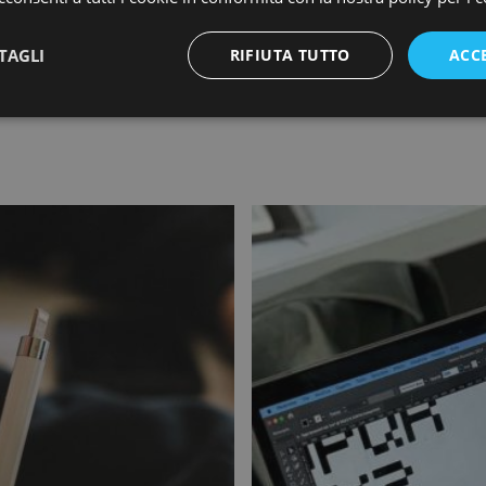
Scienze della Comunicazione pre
Ad Arkage ricopre il ruolo di D
TAGLI
RIFIUTA TUTTO
ACC