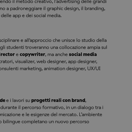
rendo il metodo creativo, l’advertising delle grandi
ino a padroneggiare il graphic design, il branding,
 delle app e dei social media.
ciplinare e all'approccio che unisce lo studio della
 gli studenti troveranno una collocazione ampia sul
irector
e
copywriter
, ma anche
social media
stratori, visualizer, web designer, app designer,
onsulenti marketing, animation designer, UX/UI
nde
e i lavori su
progetti reali con brand
,
urante il percorso formativo, in un dialogo tra i
unicazione e le esigenze del mercato. L’ambiente
to bilingue completano un nuovo percorso