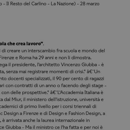
 - Il Resto del Carlino - La Nazione) - 28 marzo
ola che crea lavoro"
.
i di creare un interscambio fra scuola e mondo del
 Firenze e Roma ha 29 anni e non li dimostra.
ga il presidente, l'architetto Vincenzo Giubba - è
ta, senza mai registrare momenti di crisi." â€¨Un
nto docenti specializzati, il 90 per cento di ragazzi
ari con contratti di un anno o facendo degli stage -
on delle prospettive." â€¨L'Accademia Italiana è
dal Miur, il ministero dell'istruzione, università e
ccademici di primo livello per i corsi triennali di
c Design a Firenze e di Design e Fashion Design, a
è arrivata anche la laurea internazionale in
ce Giubba - Ma il ministro ce l'ha fatta e per noi è