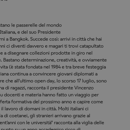
stano le passerelle del mondo
Italiana, e del suo Presidente
ni a Bangkok. Succede così: arrivi in città che hai
 anni ci diventi davvero e magari ti trovi catapultato
e a disegnare collezioni prodotte in giro nel
 Bastano determinazione, creatività, e ovviamente
i vita (è stata fondata nel 1984 e tra breve festeggia
liana continua a convincere giovani diplomati a
are che all'ultimo open day, lo scorso 17 luglio, sono
tina di ragazzi, racconta il presidente Vincenzo
u docenti e materia hanno fatto un viaggio per
'offerta formativa del prossimo anno e capire come
il lavoro di domani in città. Molti italiani ci
di coetanei, gli stranieri arrivano grazie al
nt'anni con le università" racconta alla viglia delle
il punto su un anno accademico ricco di