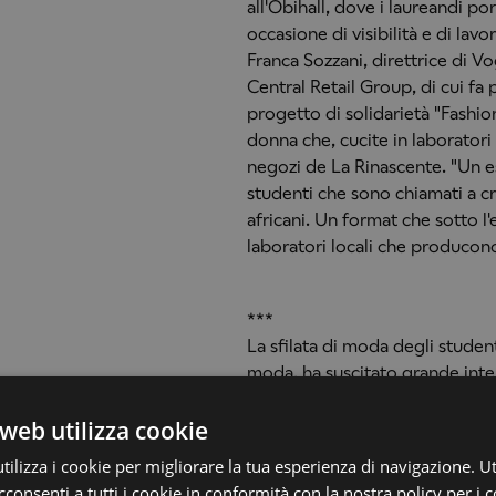
all'Obihall, dove i laureandi po
occasione di visibilità e di lavo
Franca Sozzani, direttrice di V
Central Retail Group, di cui fa
progetto di solidarietà "Fashi
donna che, cucite in laboratori
negozi de La Rinascente. "Un es
studenti che sono chiamati a c
africani. Un format che sotto l'
laboratori locali che producono
***
La sfilata di moda degli student
moda, ha suscitato grande inter
riportati di seguito.
Il TG 3 (Ra
giorno
27 aprile 2013
. L'event
web utilizza cookie
Fashion TV
.
ilizza i cookie per migliorare la tua esperienza di navigazione. Ut
consenti a tutti i cookie in conformità con la nostra policy per i 