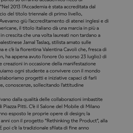
 "Nel 2013 l'Accademia è stata accreditata dal
cio del titolo triennale di primo livello,
 Avevamo giù l'accreditamento di atenei inglesi e di
ricane, il titolo italiano dà una marcia in più a
n crescita che una volta laureati non tardano a
alestinese Jamal Taslaq, stilista amato sulle
 e c'è la fiorentina Valentina Cavoli che, fresca di
n, ha appena avuto l'onore (lo scorso 23 luglio) di
ue creazioni in occasione della manifestazione
ituiamo ogni studente a convivere con il mondo
laboriamo progetti e iniziative capaci di farli
, conoscenze, sollecitando l'attitudine
ivano dalla qualità delle collaborazioni imbastite
 Piazza Pitti. C'è il Salone del Mobile di Milano
nno esposto le proprie opere di design; la
 anni con il progetto "Rethinking the Product", alla
poi c'è la tradizionale sfilata di fine anno