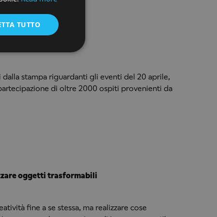
ENGLISH
V su You Tube
ETTA TUTTO
dalla stampa riguardanti gli eventi del 20 aprile,
artecipazione di oltre 2000 ospiti provenienti da
zzare oggetti trasformabili
atività fine a se stessa, ma realizzare cose