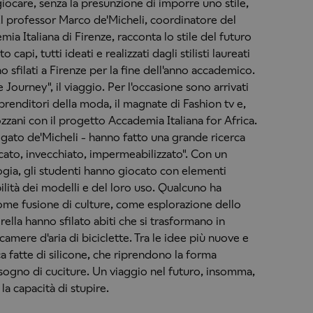
giocare, senza la presunzione di imporre uno stile,
. Il professor Marco de'Micheli, coordinatore del
a Italiana di Firenze, racconta lo stile del futuro
capi, tutti ideati e realizzati dagli stilisti laureati
 sfilati a Firenze per la fine dell'anno accademico.
he Journey", il viaggio. Per l'occasione sono arrivati
renditori della moda, il magnate di Fashion tv e,
Sozzani con il progetto Accademia Italiana for Africa.
spiegato de'Micheli - hanno fatto una grande ricerca
cato, invecchiato, impermeabilizzato". Con un
ogia, gli studenti hanno giocato con elementi
ibilità dei modelli e del loro uso. Qualcuno ha
come fusione di culture, come esplorazione dello
erella hanno sfilato abiti che si trasformano in
 camere d'aria di biciclette. Tra le idee più nuove e
ca fatte di silicone, che riprendono la forma
sogno di cuciture. Un viaggio nel futuro, insomma,
la capacità di stupire.