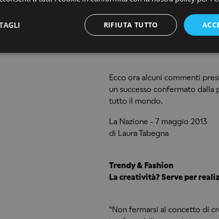
Guarda il
servizio di Fashion T
TAGLI
RIFIUTA TUTTO
ACC
***
Ecco ora alcuni commenti presi 
un successo confermato dalla p
tutto il mondo.
La Nazione - 7 maggio 2013
di Laura Tabegna
Trendy & Fashion
La creatività? Serve per reali
"Non fermarsi al concetto di cre