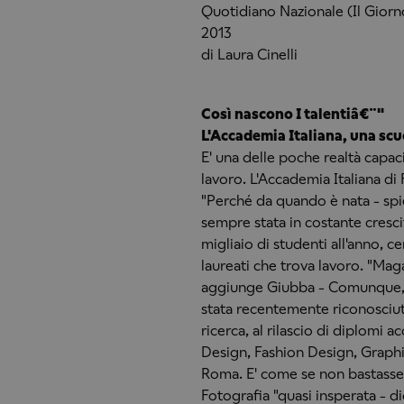
Quotidiano Nazionale (Il Giorno
2013
di Laura Cinelli
Così nascono I talentiâ€¨"
L'Accademia Italiana, una scu
E' una delle poche realtà capac
lavoro. L'Accademia Italiana di
"Perché da quando è nata - spie
sempre stata in costante cresci
migliaio di studenti all'anno, ce
laureati che trova lavoro. "Mag
aggiunge Giubba - Comunque, c
stata recentemente riconosciuta 
ricerca, al rilascio di diplomi a
Design, Fashion Design, Graphi
Roma. E' come se non bastasse, 
Fotografia "quasi insperata - di