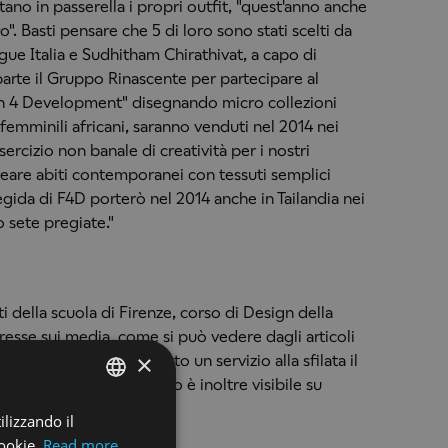
rtano in passerella i propri outfit, "quest'anno anche
ro". Basti pensare che 5 di loro sono stati scelti da
ogue Italia e Sudhitham Chirathivat, a capo di
 parte il Gruppo Rinascente per partecipare al
on 4 Development" disegnando micro collezioni
 femminili africani, saranno venduti nel 2014 nei
ercizio non banale di creatività per i nostri
reare abiti contemporanei con tessuti semplici
egida di F4D porterò nel 2014 anche in Tailandia nei
 sete pregiate."
i della scuola di Firenze, corso di Design della
esse sui media, come si può vedere dagli articoli
×
i Tre Toscana)
ha dedicato un servizio alla sfilata il
o di fine anno accademico è inoltre visibile su
ilizzando il
ENGLISH
cookie.
Read more