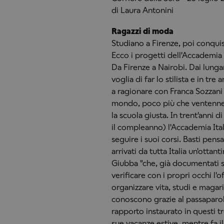
di Laura Antonini
Ragazzi di moda
Studiano a Firenze, poi conqui
Ecco i progetti dell'Accademia 
Da Firenze a Nairobi. Dai lungar
voglia di far lo stilista e in tre
a ragionare con Franca Sozzani 
mondo, poco più che ventenne.
la scuola giusta. In trent'anni d
il compleanno) l'Accademia Ita
seguire i suoi corsi. Basti pens
arrivati da tutta Italia un'ottan
Giubba "che, già documentati s
verificare con i propri occhi l
organizzare vita, studi e magari 
conoscono grazie al passaparola 
rapporto instaurato in questi tre
sue vacanze estive, mentre fa 