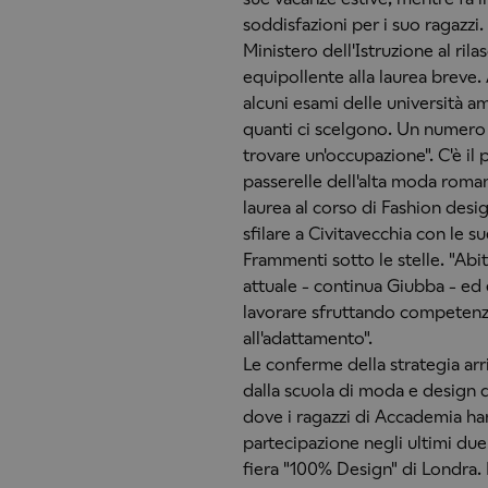
soddisfazioni per i suo ragazzi.
Ministero dell'Istruzione al rilas
equipollente alla laurea breve.
alcuni esami delle università ame
quanti ci scelgono. Un numero i
trovare un'occupazione". C'è il p
passerelle dell'alta moda romana
laurea al corso di Fashion desig
sfilare a Civitavecchia con le s
Frammenti sotto le stelle. "Ab
attuale - continua Giubba - ed e
lavorare sfruttando competenze
all'adattamento".
Le conferme della strategia arr
dalla scuola di moda e design di
dove i ragazzi di Accademia ha
partecipazione negli ultimi due
fiera "100% Design" di Londra. E 