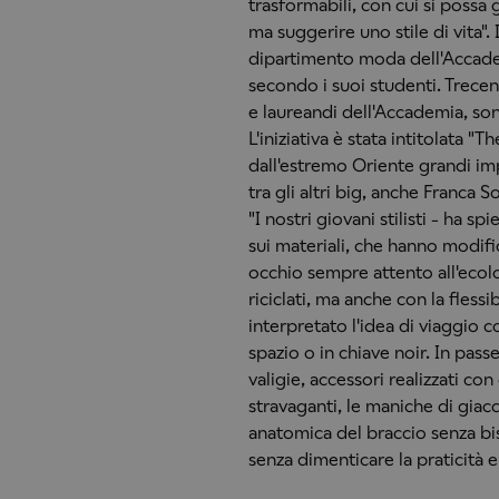
trasformabili, con cui si possa 
ma suggerire uno stile di vita"
dipartimento moda dell'Accademi
secondo i suoi studenti. Trecento 
e laureandi dell'Accademia, sono
L'iniziativa è stata intitolata "T
dall'estremo Oriente grandi imp
tra gli altri big, anche Franca 
"I nostri giovani stilisti - ha 
sui materiali, che hanno modifi
occhio sempre attento all'ecol
riciclati, ma anche con la fless
interpretato l'idea di viaggio 
spazio o in chiave noir. In pass
valigie, accessori realizzati con
stravaganti, le maniche di giac
anatomica del braccio senza bi
senza dimenticare la praticità e 