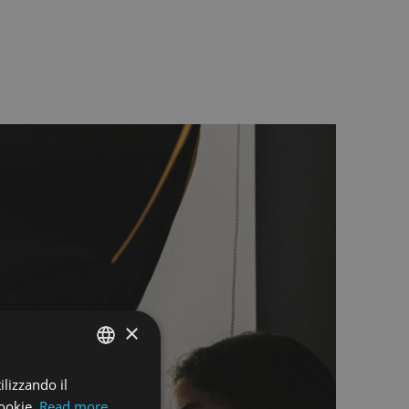
×
ilizzando il
ENGLISH
cookie.
Read more