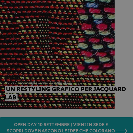
Home
lavori degli studenti
Jacquard Lab
UN RESTYLING GRAFICO PER JACQUARD 
LAB
OPEN DAY 10 SETTEMBRE | VIENI IN SEDE E
SCOPRI DOVE NASCONO LE IDEE CHE COLORANO