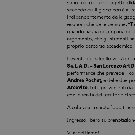
sono frutto di un progetto did
secondo cui il gioco non è al
indipendentemente dalle geogra
economiche delle persone. “Tutt
quando nasciamo, impariamo att
argomento, che gli studenti han
proprio percorso accademico.
L’evento del 4 luglio verrà org
Sa.L.A.D. – San Lorenzo Art D
performance che prevede il co
Andrea Pocheƫ
, e delle due p
Arcovito
, tutti provenienti da
con le realtà del territorio circ
A colorare la serata food trucks
Ingresso libero su prenotazion
Vi aspettiamo!