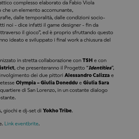
attico complesso elaborato da Fabio Viola
tro che un elemento accomunante,
fie, dalle temporalità, dalle condizioni socio-
i noi - dice infatti il game designer - fin da
raverso il gioco”, ed è proprio sfruttando questo
no ideato e sviluppato i final work a chiusura del
anizzato in stretta collaborazione con
TSH
e con
istrict
, che presenteranno il Progetto “
Identities
”,
involgimento dei due pittori
Alessandro Calizza
e
oetesse
Olympia – Giulia Doneddu
e
Giulia Sara
l quartiere di San Lorenzo, in un costante dialogo
ostante.
, giochi e dj-set di
Yokho Tribe
.
e.
Link eventbrite
.