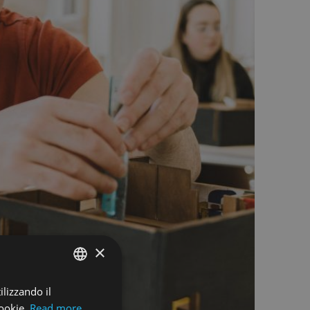
×
ilizzando il
ENGLISH
cookie.
Read more