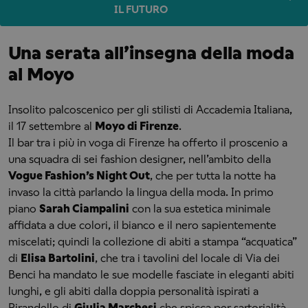
IL FUTURO
Una serata all’insegna della moda
al Moyo
Insolito palcoscenico per gli stilisti di Accademia Italiana,
il 17 settembre al
Moyo di Firenze
.
Il bar tra i
più in
voga di Firenze ha offerto il proscenio a
una squadra di sei fashion designer, nell’ambito della
Vogue Fashion’s Night Out
, che per tutta la notte ha
invaso la città parlando la lingua della moda. In primo
piano
Sarah Ciampalini
con la sua estetica minimale
affidata a due colori, il bianco e il nero sapientemente
miscelati; quindi la collezione di abiti a stampa “acquatica”
di
Elisa Bartolini
, che tra i tavolini del locale di Via dei
Benci ha mandato le sue modelle fasciate in eleganti abiti
lunghi, e gli abiti dalla doppia personalità ispirati a
Pirandello di
Giulia Marchesi
che spicca per sartorialità.