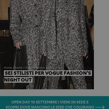
Home
Eventi
Vogue's fashion night
SEI STILISTI PER VOGUE FASHION'S 
NIGHT OUT
OPEN DAY 10 SETTEMBRE | VIENI IN SEDE E
SCOPRI DOVE NASCONO LE IDEE CHE COLORANO