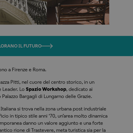
OLORANO IL FUTURO
sono a Firenze e Roma.
iazza Pitti, nel cuore del centro storico, in un
e Leader. Lo
Spazio Workshop
, dedicato ai
co Palazzo Bargagli di Lungarno delle Grazie.
taliana si trova nella zona urbana post industriale
icio in tipico stile anni ‘70, un’area molto dinamica
ntemporanea danno un valore aggiunto e una forte
antico rione di Trastevere, meta turistica sia per la