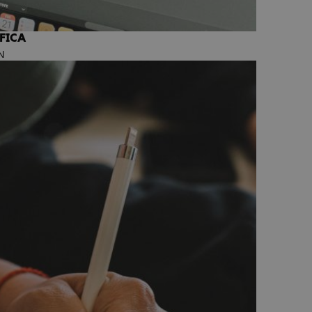
FICA
N