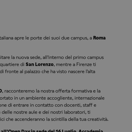
aliana apre le porte dei suoi due campus, a
Roma
sitare la nuova sede, all'interno del primo campus
 quartiere di
San Lorenzo
, mentre a Firenze ti
 di fronte al palazzo che ha visto nascere l'alta
0
, racconteremo la nostra offerta formativa e la
ortato in un ambiente accogliente, internazionale
one di entrare in contatto con docenti, staff e
elle nostre aule e dei nostri laboratori, ti
 che accenderanno la scintilla della tua creatività.
i all’Open Day in sede del 16 Luglio, Accademia