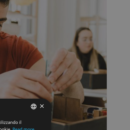
×
ilizzando il
ENGLISH
cookie.
Read more