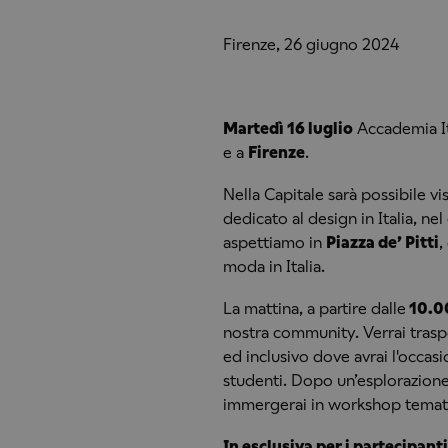
Firenze, 26 giugno 2024
Martedì 16 luglio
Accademia It
e a
Firenze
.
Nella Capitale sarà possibile vi
dedicato al design in Italia, nel
aspettiamo in
Piazza de’ Pitti
,
moda in Italia.
La mattina, a partire dalle
10.0
nostra community. Verrai trasp
ed inclusivo dove avrai l'occasi
studenti. Dopo un’esplorazione d
immergerai in workshop tematici
In esclusiva per i partecipant