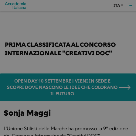
ITA
Home
Premi e concorsi
Sonja Maggi
STUDENTESSA DI DESIGN DELLA MODA 
PRIMA CLASSIFICATA AL CONCORSO 
INTERNAZIONALE "CREATIVI DOC"
OPEN DAY 10 SETTEMBRE | VIENI IN SEDE E
SCOPRI DOVE NASCONO LE IDEE CHE COLORANO
IL FUTURO
Sonja Maggi
L'Unione Stilisti delle Marche ha promosso la 9° edizione
del Concorso Internazionale "Creativi DOC".