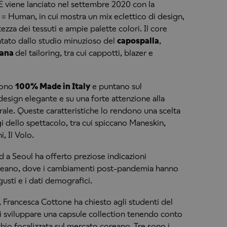
iene lanciato nel settembre 2020 con la
 Human, in cui mostra un mix eclettico di design,
tezza dei tessuti e ampie palette colori. Il core
tato dallo studio minuzioso del
capospalla
,
iana
del tailoring, tra cui cappotti, blazer e
sono
100% Made in Italy
e puntano sul
design elegante e su una forte attenzione alla
urale. Queste caratteristiche lo rendono una scelta
 dello spettacolo, tra cui spiccano Maneskin,
, Il Volo.
 a Seoul ha offerto preziose indicazioni
oreano, dove i cambiamenti post-pandemia hanno
 gusti e i dati demografici.
 Francesca Cottone ha chiesto agli studenti del
i sviluppare una capsule collection tenendo conto
io focalizzata sul mercato coreano. Tre sono i