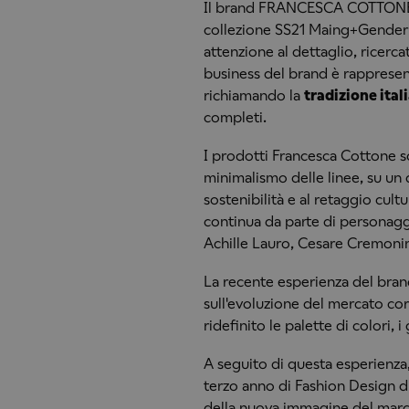
Il brand FRANCESCA COTTONE v
collezione SS21 Maing+Gender =
attenzione al dettaglio, ricerca
business del brand è rappresen
richiamando la
tradizione ital
completi.
I prodotti Francesca Cottone 
minimalismo delle linee, su un 
sostenibilità e al retaggio cult
continua da parte di personaggi
Achille Lauro, Cesare Cremonini
La recente esperienza del brand
sull'evoluzione del mercato c
ridefinito le palette di colori, i
A seguito di questa esperienza,
terzo anno di Fashion Design d
della nuova immagine del march