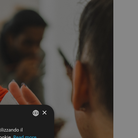
×
ilizzando il
ENGLISH
cookie.
Read more