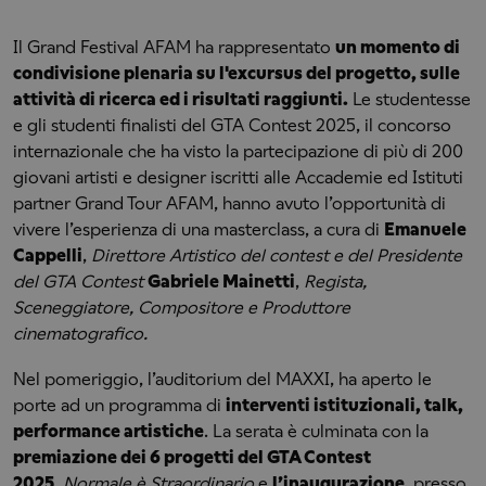
Il Grand Festival AFAM ha rappresentato
un momento di
condivisione plenaria su l'excursus del progetto, sulle
attività di ricerca ed i risultati raggiunti.
Le studentesse
e gli studenti finalisti del GTA Contest 2025, il concorso
internazionale che ha visto la partecipazione di più di 200
giovani artisti e designer iscritti alle Accademie ed Istituti
partner Grand Tour AFAM, hanno avuto l’opportunità di
vivere l’esperienza di una masterclass, a cura di
Emanuele
Cappelli
,
Direttore Artistico del contest e del Presidente
del GTA Contest
Gabriele Mainetti
,
Regista,
Sceneggiatore, Compositore e Produttore
cinematografico.
Nel pomeriggio, l’auditorium del MAXXI, ha aperto le
porte ad un programma di
interventi istituzionali, talk,
performance artistiche
. La serata è culminata con la
premiazione dei 6 progetti del GTA Contest
2025
Normale è Straordinario
e
l’inaugurazione
, presso