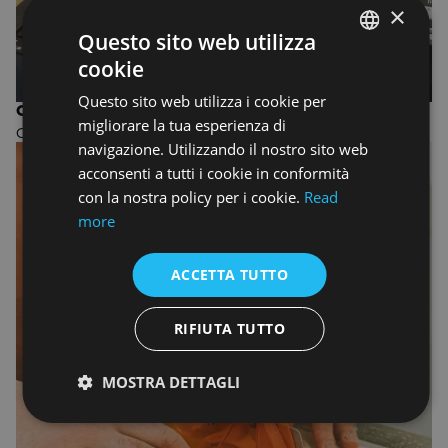
×
Questo sito web utilizza
cookie
ENGLISH
Questo sito web utilizza i cookie per
ENGLISH
CORSO ESTIVO IN INTERIOR DESIGN & PLANNING
migliorare la tua esperienza di
Corso estivo a Firenze e Roma
navigazione. Utilizzando il nostro sito web
acconsenti a tutti i cookie in conformità
con la nostra policy per i cookie.
Read
more
ACCETTA TUTTO
RIFIUTA TUTTO
MOSTRA DETTAGLI