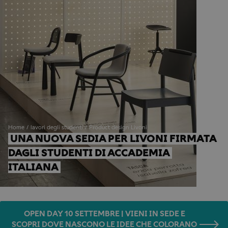
Home
lavori degli studenti
Product design Livoni
UNA NUOVA SEDIA PER LIVONI FIRMATA 
DAGLI STUDENTI DI ACCADEMIA 
ITALIANA
OPEN DAY 10 SETTEMBRE | VIENI IN SEDE E
SCOPRI DOVE NASCONO LE IDEE CHE COLORANO