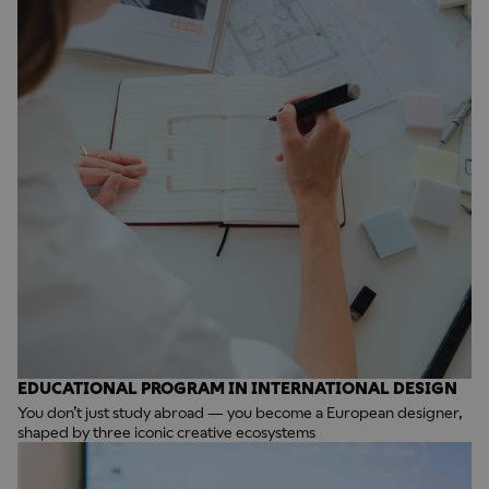
EDUCATIONAL PROGRAM IN INTERNATIONAL DESIGN
You don’t just study abroad — you become a European designer,
shaped by three iconic creative ecosystems