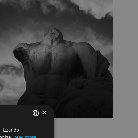
×
ilizzando il
ENGLISH
cookie.
Read more