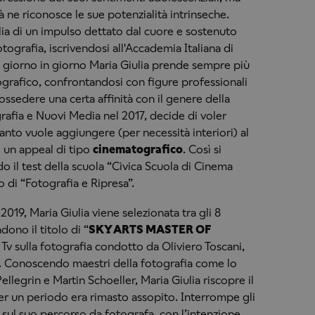
 ne riconosce le sue potenzialità intrinseche.
alia di un impulso dettato dal cuore e sostenuto
otografia, iscrivendosi all'Accademia Italiana di
i giorno in giorno Maria Giulia prende sempre più
rafico, confrontandosi con figure professionali
ossedere una certa affinità con il genere della
grafia e Nuovi Media nel 2017, decide di voler
uanto vuole aggiungere (per necessità interiori) al
 un appeal di tipo
cinematografico
. Così si
do il test della scuola “Civica Scuola di Cinema
o di “Fotografia e Ripresa”.
2019, Maria Giulia viene selezionata tra gli 8
ono il titolo di “
SKY ARTS MASTER OF
t Tv sulla fotografia condotto da Oliviero Toscani,
. Conoscendo maestri della fotografia come lo
ellegrin e Martin Schoeller, Maria Giulia riscopre il
r un periodo era rimasto assopito. Interrompe gli
 sul suo percorso da fotografa, con l’intenzione,