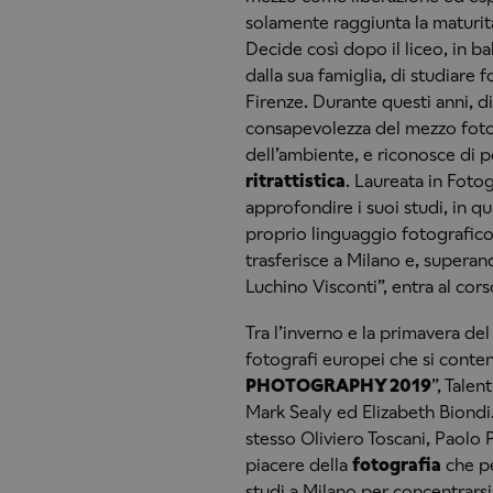
solamente raggiunta la maturità
Decide così dopo il liceo, in b
dalla sua famiglia, di studiare f
Firenze. Durante questi anni, d
consapevolezza del mezzo fotog
dell’ambiente, e riconosce di p
ritrattistica
. Laureata in Foto
approfondire i suoi studi, in q
proprio linguaggio fotografico
trasferisce a Milano e, superan
Luchino Visconti”, entra al cors
Tra l’inverno e la primavera del 
fotografi europei che si contend
PHOTOGRAPHY 2019
”, Talen
Mark Sealy ed Elizabeth Biondi
stesso Oliviero Toscani, Paolo P
piacere della
fotografia
che pe
studi a Milano per concentrarsi