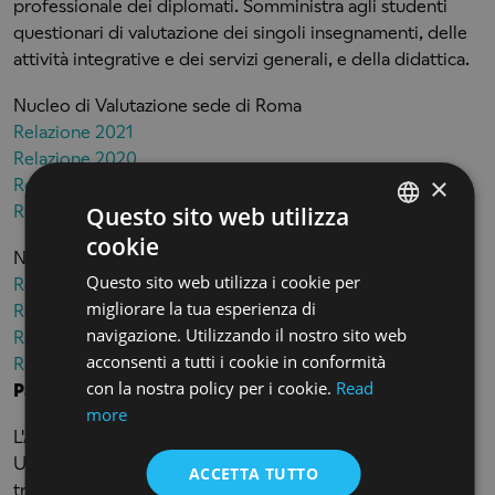
professionale dei diplomati. Somministra agli studenti
questionari di valutazione dei singoli insegnamenti, delle
attività integrative e dei servizi generali, e della didattica.
Nucleo di Valutazione sede di Roma
Relazione 2021
Relazione 2020
×
Relazione 2019
Questo sito web utilizza
Relazione 2018
cookie
ENGLISH
Nucleo di Valutazione sede di Firenze
Questo sito web utilizza i cookie per
Relazione 2021
ENGLISH
migliorare la tua esperienza di
Relazione 2020
navigazione. Utilizzando il nostro sito web
Relazione 2019
acconsenti a tutti i cookie in conformità
Relazione 2018
con la nostra policy per i cookie.
Read
Parere ANVUR
more
L'ANVUR - Agenzia Nazionale di Valutazione del sistema
Universitario e della Ricerca, rilascia pareri sull'istituzione,
ACCETTA TUTTO
tramite esame documentale a distanza e visite in loco,