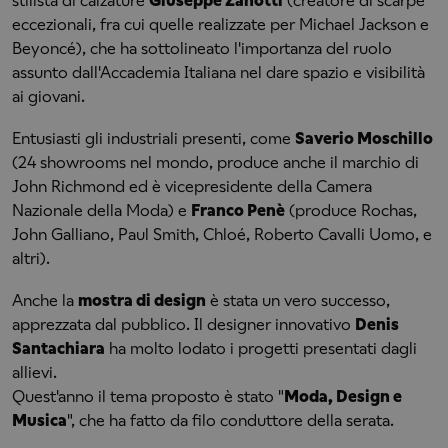
stilista di calzature
Giuseppe Zanotti
(creatore di scarpe
eccezionali, fra cui quelle realizzate per Michael Jackson e
Beyoncé), che ha sottolineato l'importanza del ruolo
assunto dall'Accademia Italiana nel dare spazio e visibilità
ai giovani.
Entusiasti gli industriali presenti, come
Saverio Moschillo
(24 showrooms nel mondo, produce anche il marchio di
John Richmond ed è vicepresidente della Camera
Nazionale della Moda) e
Franco Penè
(produce Rochas,
John Galliano, Paul Smith, Chloé, Roberto Cavalli Uomo, e
altri).
Anche la
mostra di design
è stata un vero successo,
apprezzata dal pubblico. Il designer innovativo
Denis
Santachiara
ha molto lodato i progetti presentati dagli
allievi.
Quest'anno il tema proposto è stato "
Moda, Design e
Musica
", che ha fatto da filo conduttore della serata.