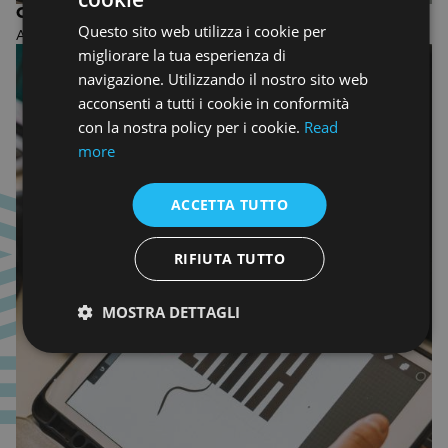
ENGLISH
CORSO TRIENNALE IN GRAFICA
Questo sito web utilizza i cookie per
ACCADEMIA DI GRAPHIC DESIGN
ENGLISH
migliorare la tua esperienza di
navigazione. Utilizzando il nostro sito web
acconsenti a tutti i cookie in conformità
con la nostra policy per i cookie.
Read
more
ACCETTA TUTTO
RIFIUTA TUTTO
MOSTRA DETTAGLI