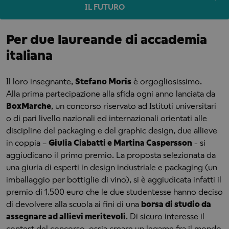
IL FUTURO
Per due laureande di accademia
italiana
Il loro insegnante,
Stefano Moris
è orgogliosissimo.
Alla prima partecipazione alla sfida ogni anno lanciata da
BoxMarche
, un concorso riservato ad
Istituti universitari
o di pari livello nazionali ed internazionali orientati alle
discipline del packaging e del graphic design, due allieve
in coppia –
Giulia Ciabatti e Martina Caspersson
- si
aggiudicano il primo premio. La proposta selezionata da
una giuria di esperti in design industriale e packaging (un
imballaggio per bottiglie di vino), si è aggiudicata infatti il
premio di 1.500 euro che le due studentesse hanno deciso
di devolvere alla scuola ai fini di una
borsa di studio da
assegnare ad allievi meritevoli
. Di sicuro interesse il
contest del concorso, ossia creare un legame fra il mondo