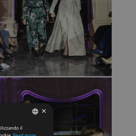
×
ilizzando il
ENGLISH
cookie.
Read more