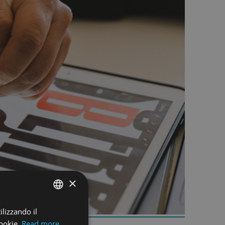
×
ilizzando il
ENGLISH
cookie.
Read more