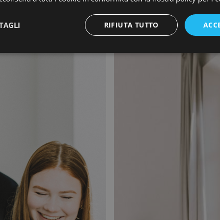
ALIANA?
CHE COSA SI STUDIA IN A
TAGLI
RIFIUTA TUTTO
ACC