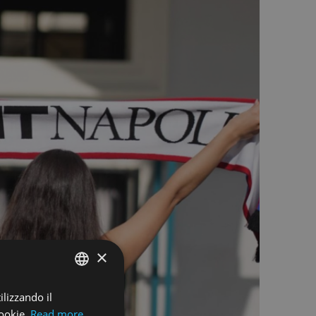
×
ilizzando il
ENGLISH
cookie.
Read more