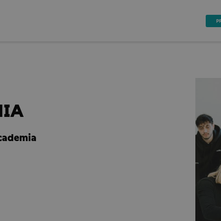
P
MIA
ccademia