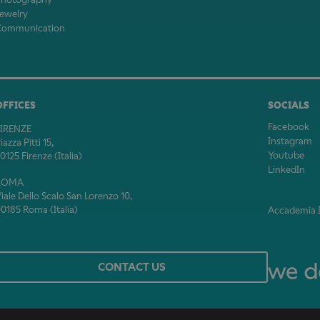
ewelry
Communication
OFFICES
SOCIALS
Facebook
FIRENZE
Instagram
iazza Pitti 15,
Youtube
0125 Firenze (Italia)
LinkedIn
ROMA
iale Dello Scalo San Lorenzo 10,
0185 Roma (Italia)
Accademia It
CONTACT US