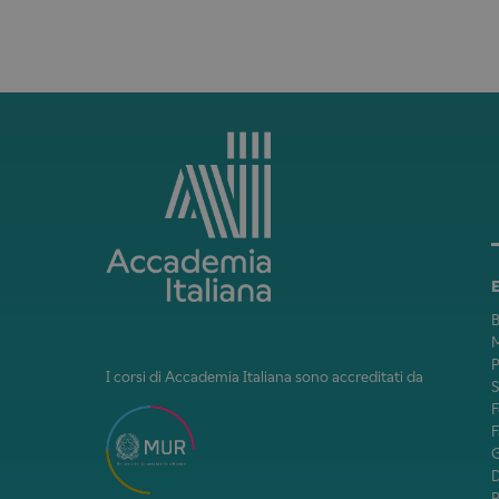
B
M
P
I corsi di Accademia Italiana sono accreditati da
F
F