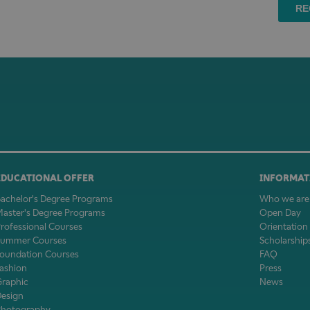
EDUCATIONAL OFFER
INFORMAT
achelor's Degree Programs
Who we are
aster's Degree Programs
Open Day
rofessional Courses
Orientation
Summer Courses
Scholarship
oundation Courses
FAQ
ashion
Press
Graphic
News
Design
Photography