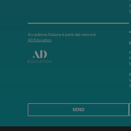
J
Accademia Italiana è parte del network
AD Education
P
5
V
0
SEND