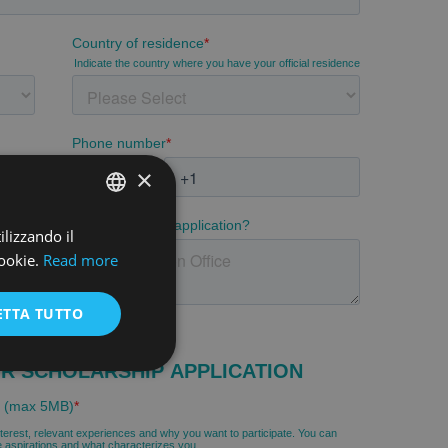
×
ilizzando il
ENGLISH
ookie.
Read more
ENGLISH
ETTA TUTTO