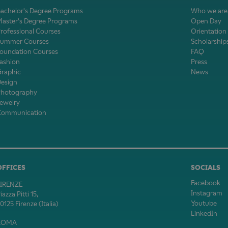
achelor's Degree Programs
Who we are
aster's Degree Programs
Open Day
rofessional Courses
Orientation
Summer Courses
Scholarship
oundation Courses
FAQ
ashion
Press
Graphic
News
Design
Photography
ewelry
Communication
OFFICES
SOCIALS
Facebook
FIRENZE
Instagram
iazza Pitti 15,
Youtube
0125 Firenze (Italia)
LinkedIn
ROMA