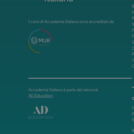
B
M
P
I corsi di Accademia Italiana sono accreditati da
F
F
J
Accademia Italiana è parte del network
AD Education
P
5