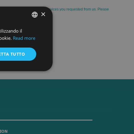
×
ilizzando il
ENGLISH
ookie.
Read more
ENGLISH
ETTA TUTTO
ION